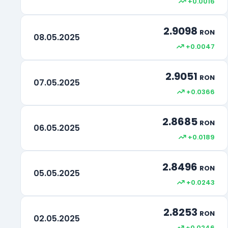
+0.0016
Drepturi Speciale de tragere
XDR
2.9098
Rand Sud-African
ZAR
RON
08.05.2025
+0.0047
2.9051
RON
07.05.2025
+0.0366
2.8685
RON
06.05.2025
+0.0189
2.8496
RON
05.05.2025
+0.0243
2.8253
RON
02.05.2025
+0.0246