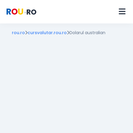
R
O
U
RO
•
rou.ro
cursvalutar.rou.ro
Dolarul australian