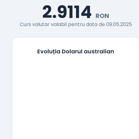
2.9114
Francul elvetian
RON
CHF
Curs valutar valabil pentru data de 09.05.2025
Coroana cehă
CZK
Coroana daneza
DKK
Evoluția Dolarul australian
Lira egipteană
EGP
100 Yeni japonezi
JPY
Coroana norvegiană
NOK
Zlotul polonez
PLN
Coroana suedeză
SEK
Noua liră turcească
TRY