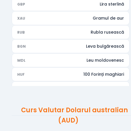
Lira sterlină
GBP
Gramul de aur
XAU
Rubla rusească
RUB
Leva bulgărească
BGN
Leu moldovenesc
MDL
100 Forinți maghiari
HUF
Rupia indiană
INR
Dirhamul Emiratelor Arabe Unite
AED
Curs Valutar Dolarul australian
Dolarul australian
AUD
(AUD)
Dolarul canadian
CAD