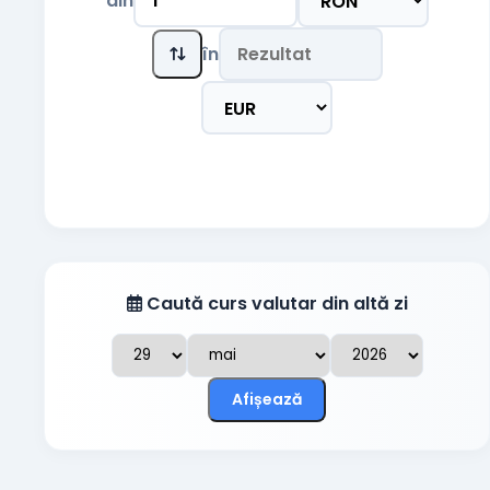
din
Coroana daneza
DKK
în
Lira egipteană
EGP
100 Yeni japonezi
JPY
Coroana norvegiană
NOK
Zlotul polonez
PLN
Caută curs valutar din altă zi
Coroana suedeză
SEK
Noua liră turcească
TRY
Afișează
Renminbi-ul chinezesc
CNY
Realul brazilian
BRL