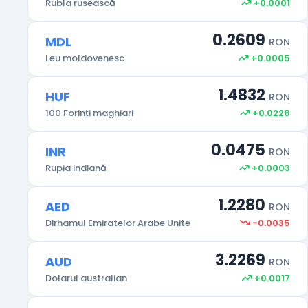
+0.0001
Rubla rusească
0.2609
MDL
RON
+0.0005
Leu moldovenesc
1.4832
HUF
RON
+0.0228
100 Forinți maghiari
0.0475
INR
RON
+0.0003
Rupia indiană
1.2280
AED
RON
-0.0035
Dirhamul Emiratelor Arabe Unite
3.2269
AUD
RON
+0.0017
Dolarul australian