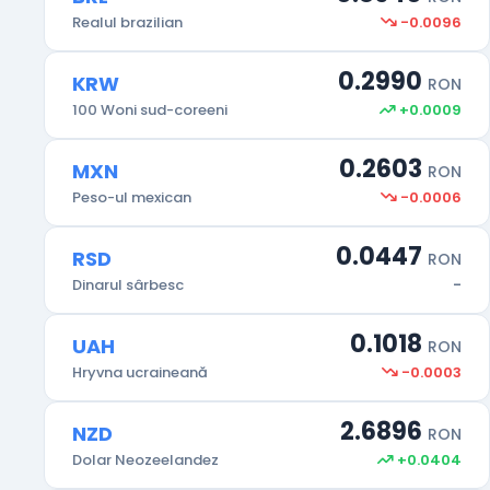
-0.0096
Realul brazilian
0.2990
KRW
RON
+0.0009
100 Woni sud-coreeni
0.2603
MXN
RON
-0.0006
Peso-ul mexican
0.0447
RSD
RON
-
Dinarul sârbesc
0.1018
UAH
RON
-0.0003
Hryvna ucraineană
2.6896
NZD
RON
+0.0404
Dolar Neozeelandez