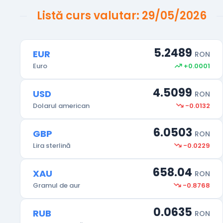
Listă curs valutar: 29/05/2026
100 Woni sud-coreeni
KRW
Peso-ul mexican
MXN
5.2489
EUR
RON
Dinarul sârbesc
RSD
+0.0001
Euro
Hryvna ucraineană
UAH
4.5099
USD
RON
-0.0132
Dolarul american
Dolar Neozeelandez
NZD
6.0503
GBP
Kuna Croată
RON
HRK
-0.0229
Lira sterlină
Bath Thailandez
THB
658.04
XAU
RON
Drepturi Speciale de tragere
XDR
-0.8768
Gramul de aur
Rand Sud-African
ZAR
0.0635
RUB
RON