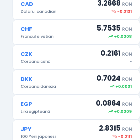
3.2668
CAD
RON
-0.0131
Dolarul canadian
5.7535
CHF
RON
+0.0008
Francul elvetian
0.2161
CZK
RON
-
Coroana cehă
0.7024
DKK
RON
+0.0001
Coroana daneza
0.0864
EGP
RON
+0.0009
Lira egipteană
2.8315
JPY
RON
-0.0111
100 Yeni japonezi