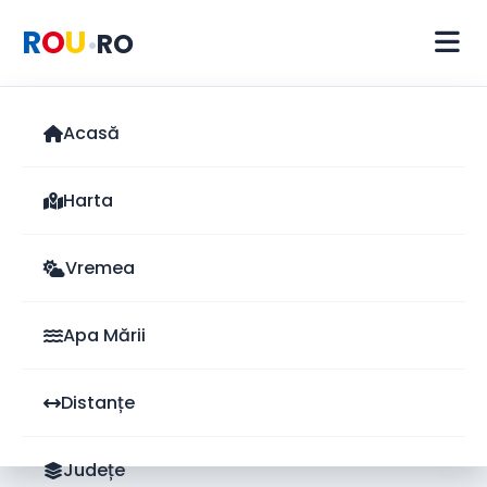
R
O
U
RO
•
Acasă
Harta
Vremea
Apa Mării
Distanțe
Județe