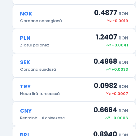
0.4877
NOK
RON
-0.0019
Coroana norvegiană
1.2407
PLN
RON
+0.0041
Zlotul polonez
0.4868
SEK
RON
+0.0033
Coroana suedeză
0.0982
TRY
RON
-0.0007
Noua liră turcească
0.6664
CNY
RON
+0.0006
Renminbi-ul chinezesc
0.8940
BRL
RON