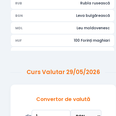
Rubla rusească
RUB
Leva bulgărească
BGN
Leu moldovenesc
MDL
100 Forinți maghiari
HUF
Rupia indiană
INR
Dirhamul Emiratelor Arabe Unite
AED
Curs Valutar 29/05/2026
Dolarul australian
AUD
Dolarul canadian
CAD
Convertor de valută
Francul elvetian
CHF
Coroana cehă
CZK