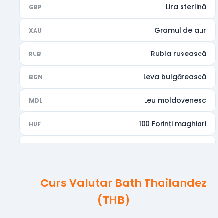
Lira sterlină
GBP
Gramul de aur
XAU
Rubla rusească
RUB
Leva bulgărească
BGN
Leu moldovenesc
MDL
100 Forinți maghiari
HUF
Rupia indiană
INR
Dirhamul Emiratelor Arabe Unite
AED
Curs Valutar Bath Thailandez
Dolarul australian
AUD
(THB)
Dolarul canadian
CAD