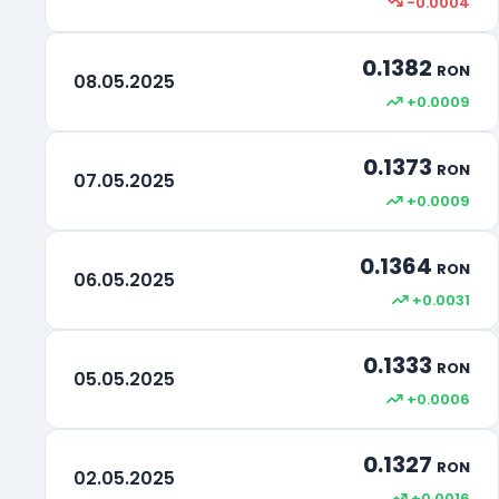
-0.0004
Drepturi Speciale de tragere
XDR
0.1382
Rand Sud-African
ZAR
RON
08.05.2025
+0.0009
0.1373
RON
07.05.2025
+0.0009
0.1364
RON
06.05.2025
+0.0031
0.1333
RON
05.05.2025
+0.0006
0.1327
RON
02.05.2025
+0.0016