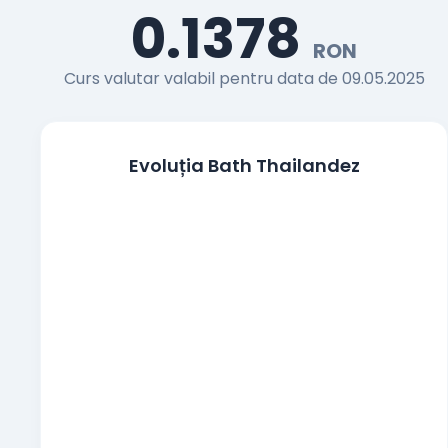
0.1378
Francul elvetian
RON
CHF
Curs valutar valabil pentru data de 09.05.2025
Coroana cehă
CZK
Coroana daneza
DKK
Evoluția Bath Thailandez
Lira egipteană
EGP
100 Yeni japonezi
JPY
Coroana norvegiană
NOK
Zlotul polonez
PLN
Coroana suedeză
SEK
Noua liră turcească
TRY