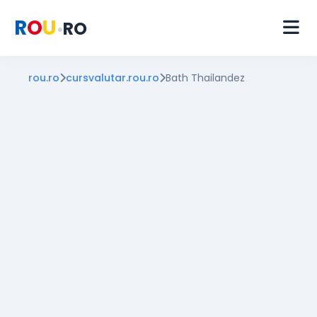
R
O
U
RO
•
rou.ro
cursvalutar.rou.ro
Bath Thailandez