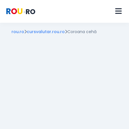
R
O
U
RO
•
rou.ro
cursvalutar.rou.ro
Coroana cehă