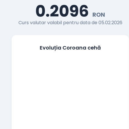
0.2096
Francul elvetian
RON
CHF
Curs valutar valabil pentru data de 05.02.2026
Coroana cehă
CZK
Coroana daneza
DKK
Evoluția Coroana cehă
Lira egipteană
EGP
100 Yeni japonezi
JPY
Coroana norvegiană
NOK
Zlotul polonez
PLN
Coroana suedeză
SEK
Noua liră turcească
TRY