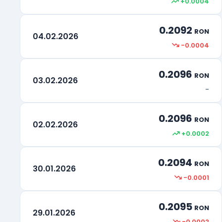
+0.0004
Drepturi Speciale de tragere
XDR
0.2092
Rand Sud-African
ZAR
RON
04.02.2026
-0.0004
0.2096
RON
03.02.2026
-
0.2096
RON
02.02.2026
+0.0002
0.2094
RON
30.01.2026
-0.0001
0.2095
RON
29.01.2026
-0.0002