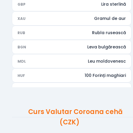
Lira sterlină
GBP
Gramul de aur
XAU
Rubla rusească
RUB
Leva bulgărească
BGN
Leu moldovenesc
MDL
100 Forinți maghiari
HUF
Rupia indiană
INR
Dirhamul Emiratelor Arabe Unite
AED
Curs Valutar Coroana cehă
Dolarul australian
AUD
(CZK)
Dolarul canadian
CAD