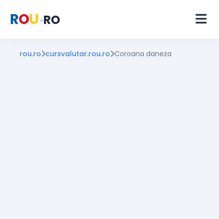
R
O
U
RO
•
rou.ro
cursvalutar.rou.ro
Coroana daneza