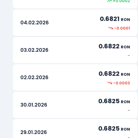
+0.0002
Drepturi Speciale de tragere
XDR
0.6821
Rand Sud-African
ZAR
RON
04.02.2026
-0.0001
0.6822
RON
03.02.2026
-
0.6822
RON
02.02.2026
-0.0003
0.6825
RON
30.01.2026
-
0.6825
RON
29.01.2026
-