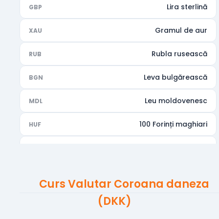
Lira sterlină
GBP
Gramul de aur
XAU
Rubla rusească
RUB
Leva bulgărească
BGN
Leu moldovenesc
MDL
100 Forinți maghiari
HUF
Rupia indiană
INR
Dirhamul Emiratelor Arabe Unite
AED
Curs Valutar Coroana daneza
Dolarul australian
AUD
(DKK)
Dolarul canadian
CAD