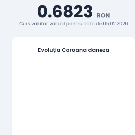
0.6823
Francul elvetian
RON
CHF
Curs valutar valabil pentru data de 05.02.2026
Coroana cehă
CZK
Coroana daneza
DKK
Evoluția Coroana daneza
Lira egipteană
EGP
100 Yeni japonezi
JPY
Coroana norvegiană
NOK
Zlotul polonez
PLN
Coroana suedeză
SEK
Noua liră turcească
TRY