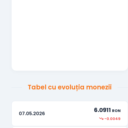
Renminbi-ul chinezesc
CNY
Realul brazilian
BRL
100 Woni sud-coreeni
KRW
Peso-ul mexican
MXN
Dinarul sârbesc
RSD
Hryvna ucraineană
UAH
Tabel cu evoluția monezii
Dolar Neozeelandez
NZD
Kuna Croată
HRK
6.0911
RON
07.05.2026
Bath Thailandez
THB
-0.0049