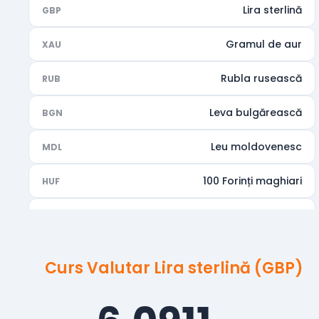
Lira sterlină
GBP
Gramul de aur
XAU
Rubla rusească
RUB
Leva bulgărească
BGN
Leu moldovenesc
MDL
100 Forinți maghiari
HUF
Rupia indiană
INR
Dirhamul Emiratelor Arabe Unite
AED
Curs Valutar Lira sterlină (GBP)
Dolarul australian
AUD
Dolarul canadian
CAD