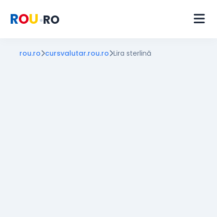
R
O
U
RO
•
rou.ro
cursvalutar.rou.ro
Lira sterlină