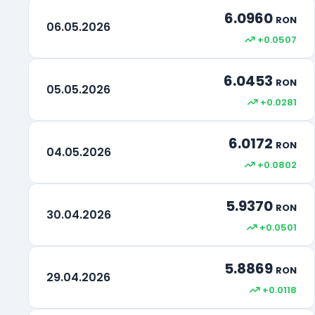
Drepturi Speciale de tragere
XDR
6.0960
RON
06.05.2026
+0.0507
Rand Sud-African
ZAR
6.0453
RON
05.05.2026
+0.0281
6.0172
RON
04.05.2026
+0.0802
5.9370
RON
30.04.2026
+0.0501
5.8869
RON
29.04.2026
+0.0118