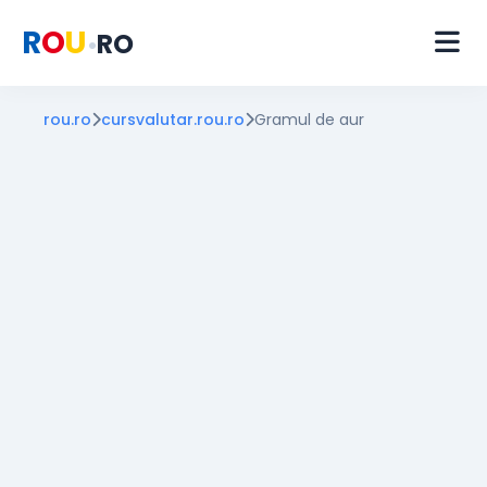
R
O
U
RO
•
rou.ro
cursvalutar.rou.ro
Gramul de aur