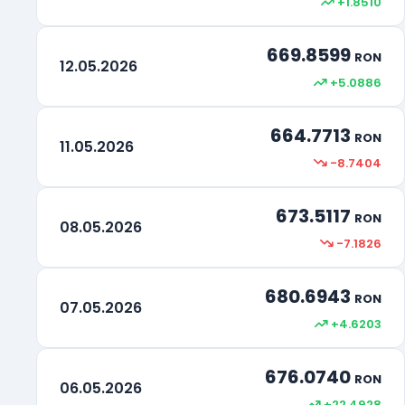
+1.8510
Drepturi Speciale de tragere
XDR
669.8599
Rand Sud-African
ZAR
RON
12.05.2026
+5.0886
664.7713
RON
11.05.2026
-8.7404
673.5117
RON
08.05.2026
-7.1826
680.6943
RON
07.05.2026
+4.6203
676.0740
RON
06.05.2026
+22.4928