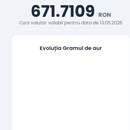
671.7109
Francul elvetian
RON
CHF
Curs valutar valabil pentru data de 13.05.2026
Coroana cehă
CZK
Coroana daneza
DKK
Evoluția Gramul de aur
Lira egipteană
EGP
100 Yeni japonezi
JPY
Coroana norvegiană
NOK
Zlotul polonez
PLN
Coroana suedeză
SEK
Noua liră turcească
TRY