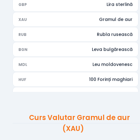
Lira sterlină
GBP
Gramul de aur
XAU
Rubla rusească
RUB
Leva bulgărească
BGN
Leu moldovenesc
MDL
100 Forinți maghiari
HUF
Rupia indiană
INR
Dirhamul Emiratelor Arabe Unite
AED
Curs Valutar Gramul de aur
Dolarul australian
AUD
(XAU)
Dolarul canadian
CAD