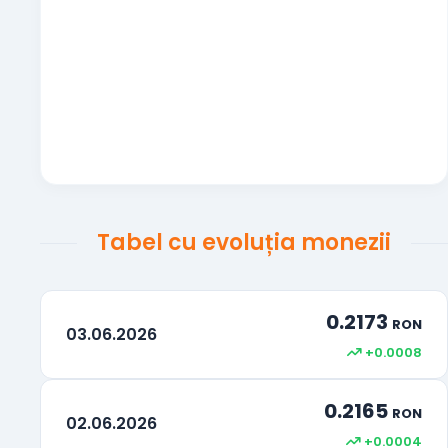
100 Woni sud-coreeni
KRW
Peso-ul mexican
MXN
Dinarul sârbesc
RSD
Hryvna ucraineană
UAH
Dolar Neozeelandez
NZD
Tabel cu evoluția monezii
Kuna Croată
HRK
Bath Thailandez
THB
0.2173
RON
03.06.2026
+0.0008
Drepturi Speciale de tragere
XDR
0.2165
Rand Sud-African
ZAR
RON
02.06.2026
+0.0004