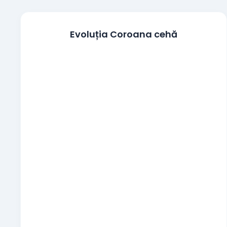
Coroana daneza
DKK
Evoluția Coroana cehă
Lira egipteană
EGP
100 Yeni japonezi
JPY
Coroana norvegiană
NOK
Zlotul polonez
PLN
Coroana suedeză
SEK
Noua liră turcească
TRY
Renminbi-ul chinezesc
CNY
Realul brazilian
BRL