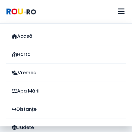
R
O
U
RO
•
Acasă
Harta
Vremea
Apa Mării
Distanțe
Județe