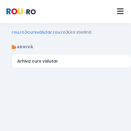
R
O
U
RO
•
rou.ro
cursvalutar.rou.ro
Lira sterlină
ARHIVĂ
Arhiva curs valutar