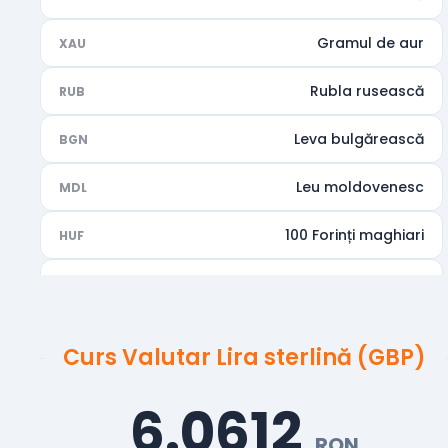
Gramul de aur
XAU
Rubla rusească
RUB
Leva bulgărească
BGN
Leu moldovenesc
MDL
100 Forinți maghiari
HUF
Rupia indiană
INR
Dirhamul Emiratelor Arabe Unite
AED
Curs Valutar Lira sterlină (GBP)
Dolarul australian
AUD
6.0612
Dolarul canadian
CAD
RON