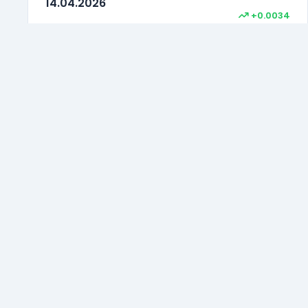
14.04.2026
+0.0034
5.8478
RON
09.04.2026
-0.0081
5.8559
RON
08.04.2026
+0.0078
5.8481
RON
07.04.2026
+0.0036
© 2026 ROU.RO. Toate drepturile rezervate.