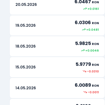
6.0467
RON
20.05.2026
+0.0161
Rand Sud-African
ZAR
6.0306
RON
19.05.2026
+0.0481
5.9825
RON
18.05.2026
+0.0046
5.9779
RON
15.05.2026
-0.0310
6.0089
RON
14.05.2026
-0.0011