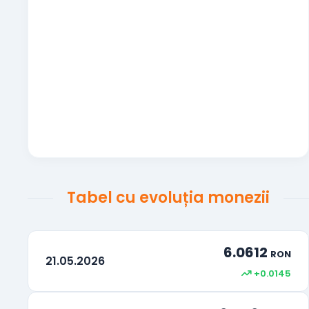
Renminbi-ul chinezesc
CNY
Realul brazilian
BRL
100 Woni sud-coreeni
KRW
Peso-ul mexican
MXN
Dinarul sârbesc
RSD
Hryvna ucraineană
UAH
Tabel cu evoluția monezii
Dolar Neozeelandez
NZD
Kuna Croată
HRK
6.0612
RON
21.05.2026
Bath Thailandez
THB
+0.0145
Drepturi Speciale de tragere
XDR