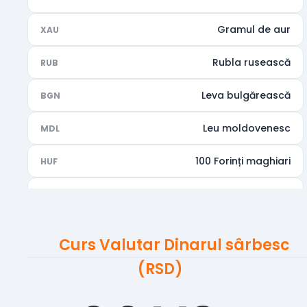
Gramul de aur
XAU
Rubla rusească
RUB
Leva bulgărească
BGN
Leu moldovenesc
MDL
100 Forinți maghiari
HUF
Rupia indiană
INR
Dirhamul Emiratelor Arabe Unite
AED
Curs Valutar Dinarul sârbesc
Dolarul australian
AUD
(RSD)
Dolarul canadian
CAD