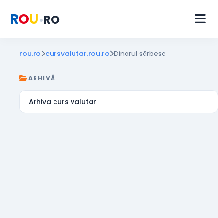
R
O
U
RO
•
rou.ro
cursvalutar.rou.ro
Dinarul sârbesc
ARHIVĂ
Arhiva curs valutar