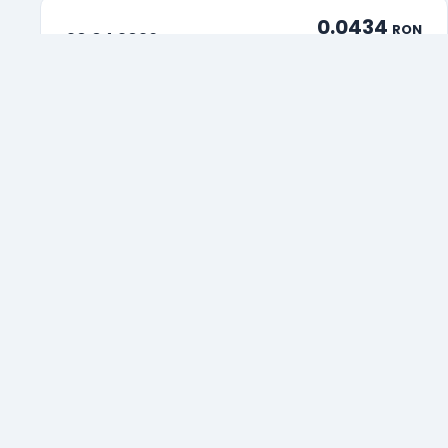
0.0434
RON
20.04.2026
-
0.0434
RON
17.04.2026
-
0.0434
RON
16.04.2026
-
0.0434
RON
15.04.2026
-