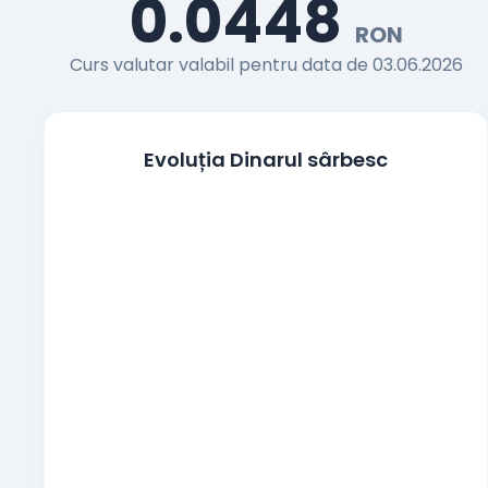
0.0448
Francul elvetian
RON
CHF
Curs valutar valabil pentru data de 03.06.2026
Coroana cehă
CZK
Coroana daneza
DKK
Evoluția Dinarul sârbesc
Lira egipteană
EGP
100 Yeni japonezi
JPY
Coroana norvegiană
NOK
Zlotul polonez
PLN
Coroana suedeză
SEK
Noua liră turcească
TRY