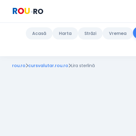
R
O
U
RO
•
Acasă
Harta
Străzi
Vremea
rou.ro
cursvalutar.rou.ro
Lira sterlină