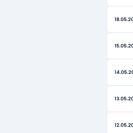
Realul brazilian
BRL
18.05.2
100 Woni sud-coreeni
KRW
Peso-ul mexican
MXN
15.05.2
Dinarul sârbesc
RSD
Hryvna ucraineană
UAH
14.05.2
Dolar Neozeelandez
NZD
Kuna Croată
HRK
13.05.2
Bath Thailandez
THB
Drepturi Speciale de
12.05.2
XDR
tragere