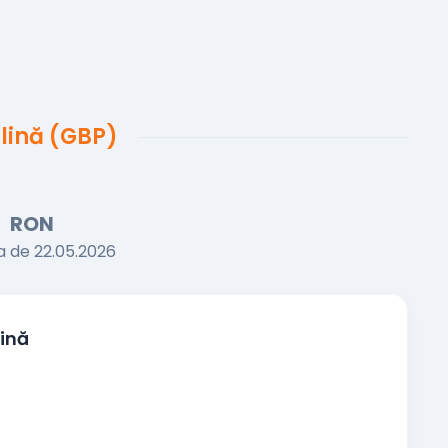
rlină (GBP)
2
RON
a de 22.05.2026
lină