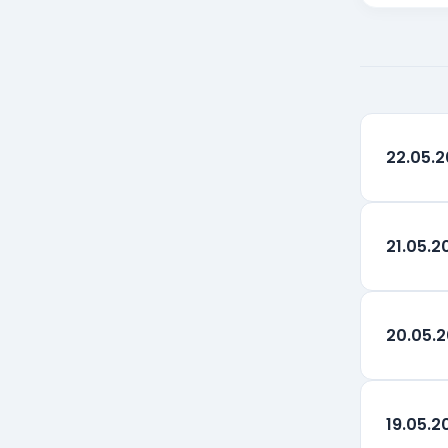
Coroana cehă
CZK
Coroana daneza
DKK
Lira egipteană
EGP
22.05.
100 Yeni japonezi
JPY
Coroana norvegiană
NOK
21.05.2
Zlotul polonez
PLN
Coroana suedeză
SEK
20.05.
Noua liră turcească
TRY
19.05.2
Renminbi-ul chinezesc
CNY