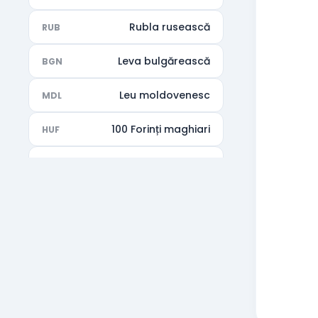
Rubla rusească
RUB
Leva bulgărească
BGN
Leu moldovenesc
MDL
100 Forinți maghiari
HUF
Rupia indiană
INR
Dirhamul Emiratelor Arabe
AED
Unite
Dolarul australian
AUD
Dolarul canadian
CAD
Francul elvetian
CHF